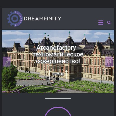
Arcanefactory -
Technocracy - покорите мир
техномагическое
технологий!
совершенство!
ИГРАТЬ!
ИГРАТЬ!